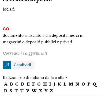
loc.s.f.
CO
documento rilasciato a chi deposita merci in
magazzini o depositi pubblici o privati
Correzioni e suggerimenti
Condividi
Il dizionario di italiano dalla a alla z
A
B
C
D
E
F
G
H
I
J
K
L
M
N
O
P
Q
R
S
T
U
V
W
X
Y
Z