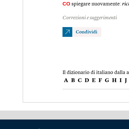
CO
spiegare nuovamente:
ric
Correzioni e suggerimenti
Condividi
Il dizionario di italiano dalla a
A
B
C
D
E
F
G
H
I
J