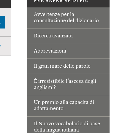
PER SAPERNE DI PIÙ
Avvertenze per la
consultazione del dizionario
A
Ricerca avanzata
Abbreviazioni
Il gran mare delle parole
È irresistibile l’ascesa degli
anglismi?
Un premio alla capacità di
adattamento
Il Nuovo vocabolario di base
della lingua italiana