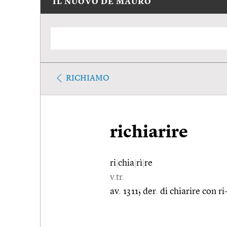
IL NUOVO DE MAURO
RICHIAMO
richiarire
ri
|
chia
|
rì
|
re
v.tr.
av. 1311; der. di chiarire con ri-