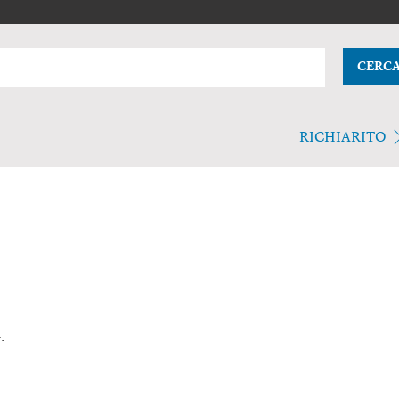
CERC
RICHIARITO
.