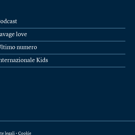
odcast
avage love
ltimo numero
nternazionale Kids
te legali
•
Cookie