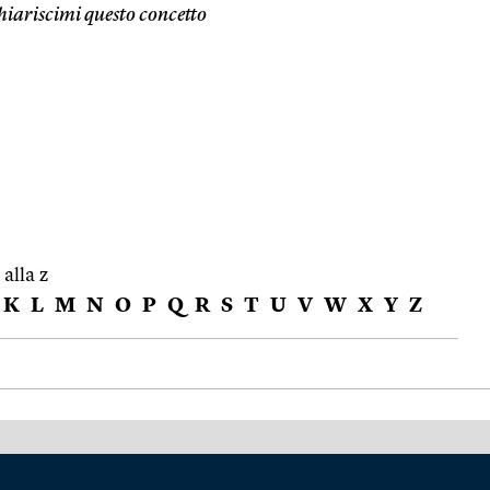
hiariscimi questo concetto
 alla z
K
L
M
N
O
P
Q
R
S
T
U
V
W
X
Y
Z