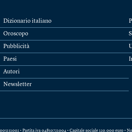
Dizionario italiano
P
Oroscopo
S
Pubblicità
U
Paesi
I
Autori
Newsletter
e 04003131002 • Partita iva 04850721004 • Capitale sociale 120.000 euro •
No