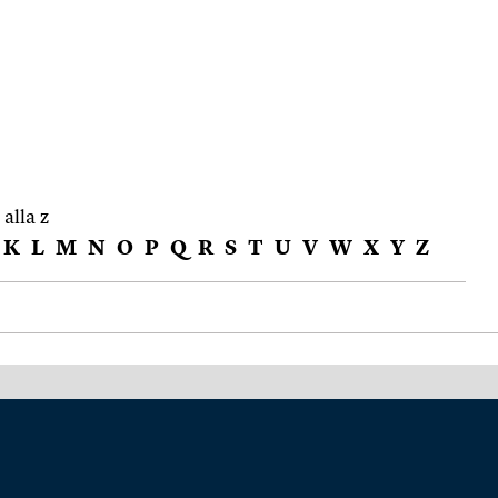
 alla z
K
L
M
N
O
P
Q
R
S
T
U
V
W
X
Y
Z