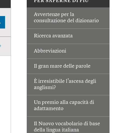
PER SAPERNE DI PIÙ
Avvertenze per la
consultazione del dizionario
A
Ricerca avanzata
Abbreviazioni
Il gran mare delle parole
È irresistibile l’ascesa degli
anglismi?
Un premio alla capacità di
adattamento
Il Nuovo vocabolario di base
della lingua italiana