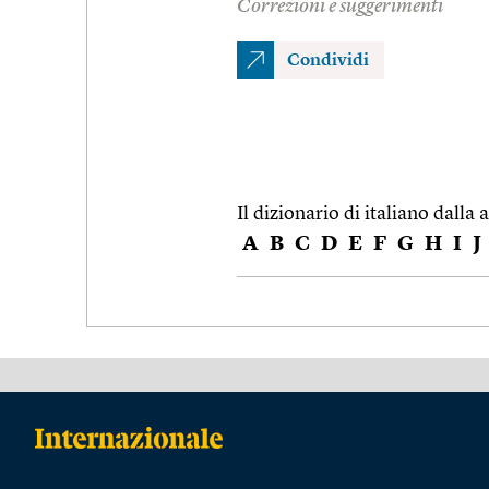
Correzioni e suggerimenti
Condividi
Il dizionario di italiano dalla a
A
B
C
D
E
F
G
H
I
J