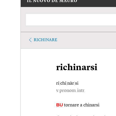
IL NUOVO DE MAURO
RICHINARE
richinarsi
ri
|
chi
|
nàr
|
si
v.pronom.intr.
BU
tornare a chinarsi