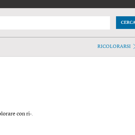
CERC
RICOLORARSI
olorare con ri-.