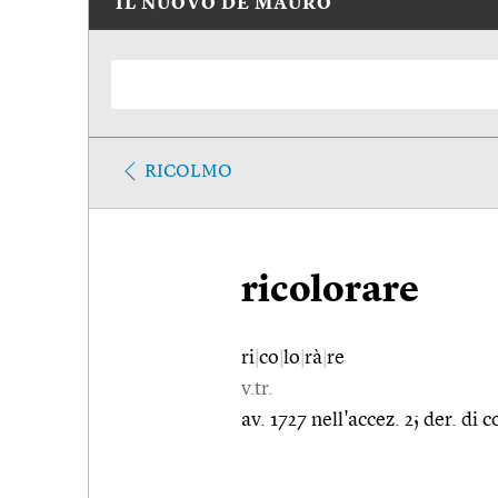
IL NUOVO DE MAURO
RICOLMO
ricolorare
ri
|
co
|
lo
|
rà
|
re
v.tr.
av. 1727 nell'accez. 2; der. di c