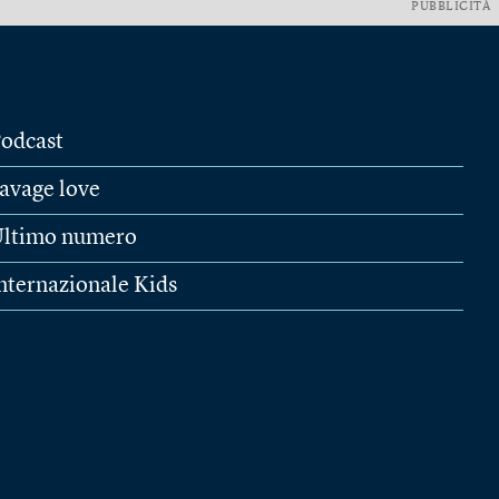
PUBBLICITÀ
odcast
avage love
ltimo numero
nternazionale Kids