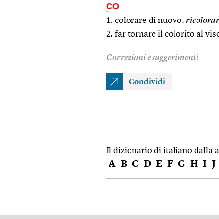
CO
1.
colorare di nuovo:
ricolorar
2.
far tornare il colorito al vis
Correzioni e suggerimenti
Condividi
Il dizionario di italiano dalla a
A
B
C
D
E
F
G
H
I
J