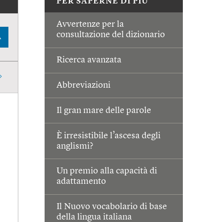
PER SAPERNE DI PIÙ
Avvertenze per la
consultazione del dizionario
A
Ricerca avanzata
Abbreviazioni
Il gran mare delle parole
È irresistibile l’ascesa degli
anglismi?
Un premio alla capacità di
adattamento
Il Nuovo vocabolario di base
della lingua italiana