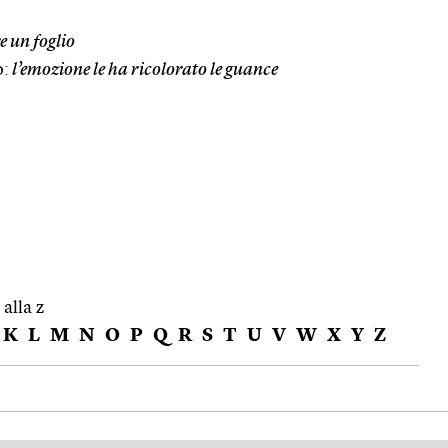
e un foglio
o:
l’emozione le ha ricolorato le guance
 alla z
K
L
M
N
O
P
Q
R
S
T
U
V
W
X
Y
Z