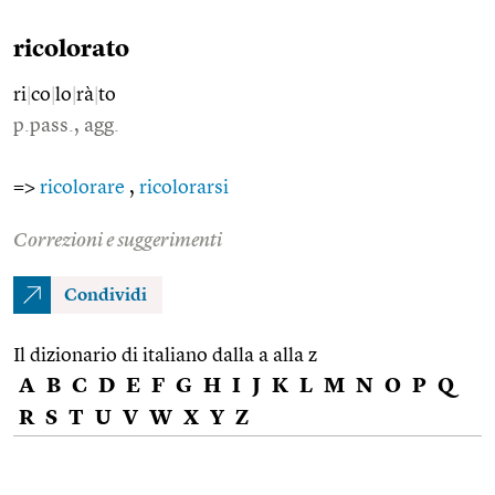
ricolorato
ri
|
co
|
lo
|
rà
|
to
p.pass., agg.
=>
ricolorare
,
ricolorarsi
Correzioni e suggerimenti
Condividi
Il dizionario di italiano dalla a alla z
A
B
C
D
E
F
G
H
I
J
K
L
M
N
O
P
Q
R
S
T
U
V
W
X
Y
Z