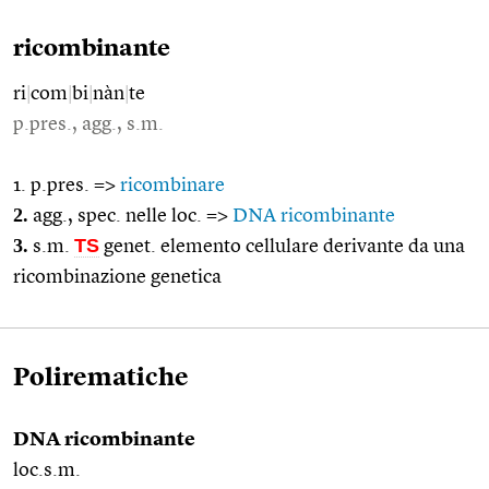
ricombinante
ri
|
com
|
bi
|
nàn
|
te
p.pres., agg., s.m.
1. p.pres. =>
ricombinare
2.
agg., spec. nelle loc. =>
DNA ricombinante
3.
TS
s.m.
genet. elemento cellulare derivante da una
ricombinazione genetica
Polirematiche
DNA ricombinante
loc.s.m.