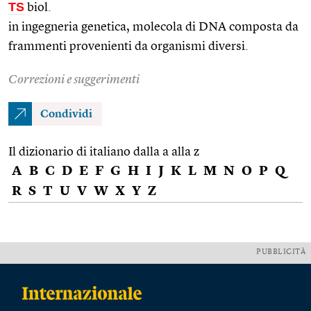
TS
biol.
in ingegneria genetica, molecola di DNA composta da
frammenti provenienti da organismi diversi.
Correzioni e suggerimenti
Condividi
Il dizionario di italiano dalla a alla z
A
B
C
D
E
F
G
H
I
J
K
L
M
N
O
P
Q
R
S
T
U
V
W
X
Y
Z
PUBBLICITÀ