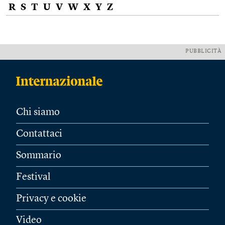
R
S
T
U
V
W
X
Y
Z
PUBBLICITÀ
Chi siamo
Contattaci
Sommario
Festival
Privacy e cookie
Video