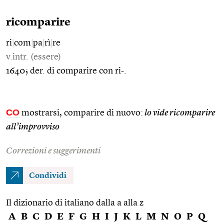
ricomparire
ri
|
com
|
pa
|
rì
|
re
v.intr. (essere)
1640; der. di comparire con ri-.
CO
mostrarsi, comparire di nuovo:
lo vide ricomparire
all’improvviso
Correzioni e suggerimenti
Condividi
Il dizionario di italiano dalla a alla z
A
B
C
D
E
F
G
H
I
J
K
L
M
N
O
P
Q