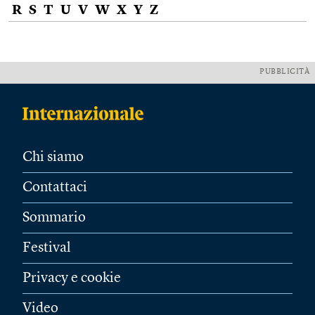
R
S
T
U
V
W
X
Y
Z
PUBBLICITÀ
Chi siamo
Contattaci
Sommario
Festival
Privacy e cookie
Video