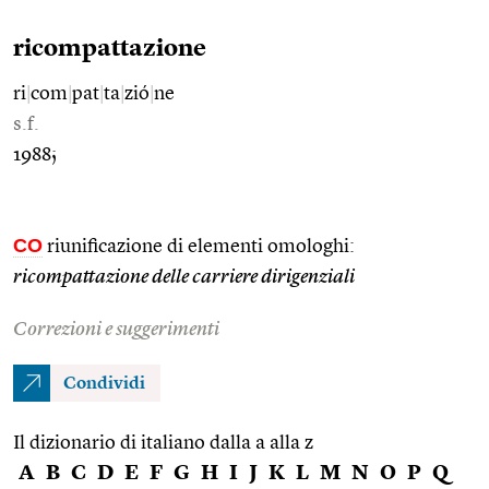
ricompattazione
ri
|
com
|
pat
|
ta
|
zió
|
ne
s.f.
1988;
CO
riunificazione di elementi omologhi:
ricompattazione delle carriere dirigenziali
Correzioni e suggerimenti
Condividi
Il dizionario di italiano dalla a alla z
A
B
C
D
E
F
G
H
I
J
K
L
M
N
O
P
Q