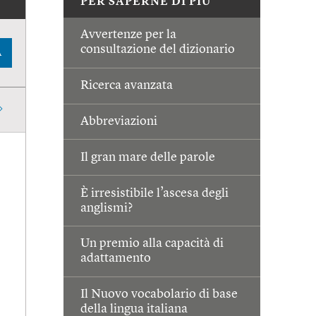
PER SAPERNE DI PIÙ
Avvertenze per la
consultazione del dizionario
A
Ricerca avanzata
Abbreviazioni
Il gran mare delle parole
È irresistibile l’ascesa degli
anglismi?
Un premio alla capacità di
adattamento
Il Nuovo vocabolario di base
della lingua italiana