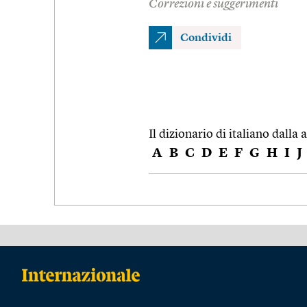
Correzioni e suggerimenti
Condividi
Il dizionario di italiano dalla a
A
B
C
D
E
F
G
H
I
J