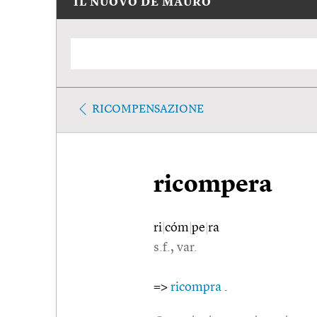
IL NUOVO DE MAURO
RICOMPENSAZIONE
ricompera
ri
|
cóm
|
pe
|
ra
s.f., var.
=>
ricompra
.