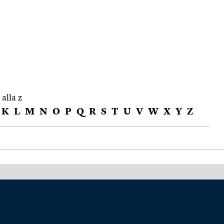
 alla z
K
L
M
N
O
P
Q
R
S
T
U
V
W
X
Y
Z