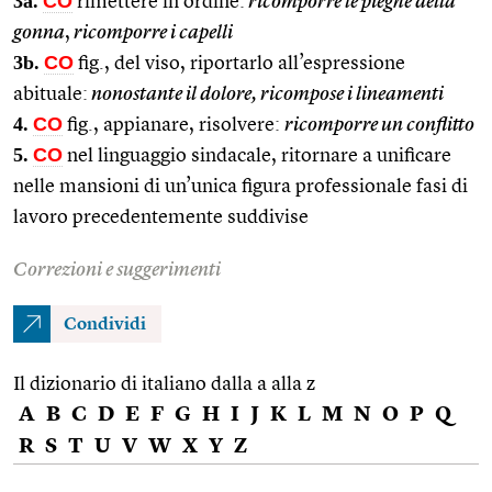
3a.
CO
rimettere in ordine:
ricomporre le pieghe della
gonna
,
ricomporre i capelli
3b.
CO
fig., del viso, riportarlo all’espressione
abituale:
nonostante il dolore, ricompose i lineamenti
4.
CO
fig., appianare, risolvere:
ricomporre un conflitto
5.
CO
nel linguaggio sindacale, ritornare a unificare
nelle mansioni di un’unica figura professionale fasi di
lavoro precedentemente suddivise
Correzioni e suggerimenti
Condividi
Il dizionario di italiano dalla a alla z
A
B
C
D
E
F
G
H
I
J
K
L
M
N
O
P
Q
R
S
T
U
V
W
X
Y
Z