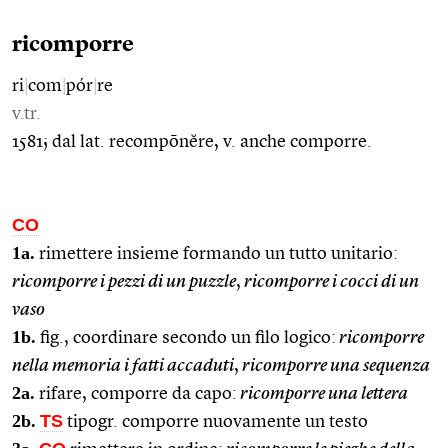
ricomporre
ri
|
com
|
pór
|
re
v.tr.
1581; dal lat. recompōnĕre, v. anche comporre.
CO
1a.
rimettere insieme formando un tutto unitario:
ricomporre i pezzi di un puzzle
,
ricomporre i cocci di un
vaso
1b.
fig., coordinare secondo un filo logico:
ricomporre
nella memoria i fatti accaduti
,
ricomporre una sequenza
2a.
rifare, comporre da capo:
ricomporre una lettera
2b.
TS
tipogr. comporre nuovamente un testo