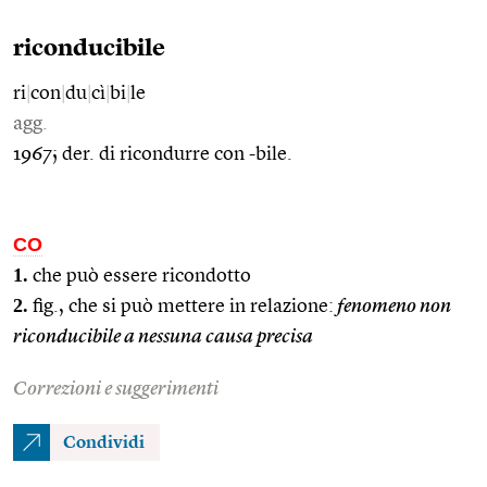
riconducibile
ri
|
con
|
du
|
cì
|
bi
|
le
agg.
1967; der. di ricondurre con -bile.
CO
1.
che può essere ricondotto
2.
fig., che si può mettere in relazione:
fenomeno non
riconducibile a nessuna causa precisa
Correzioni e suggerimenti
Condividi