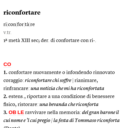
riconfortare
ri
|
con
|
for
|
tà
|
re
v.tr.
1ª metà XIII sec; der. di confortare con ri-.
CO
1.
confortare nuovamente o infondendo rinnovato
coraggio:
riconfortare chi soffre
|
rianimare,
rinfrancare:
una notizia che mi ha riconfortata
2.
estens., riportare a una condizione di benessere
fisico, ristorare:
una bevanda che riconforta
3.
OB
LE
ravvivare nella memoria:
del gran barone il
cui nome e ’l cui pregio
|
la festa di Tommaso riconforta