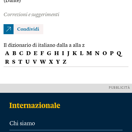
(Dante)
Correzioni e suggerimenti
Condividi
Il dizionario di italiano dalla a alla z
A
B
C
D
E
F
G
H
I
J
K
L
M
N
O
P
Q
R
S
T
U
V
W
X
Y
Z
PUBBLICITÀ
Chi siamo