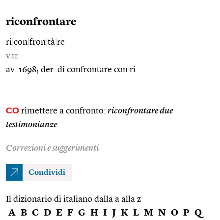
riconfrontare
ri
|
con
|
fron
|
tà
|
re
v.tr.
av. 1698; der. di confrontare con ri-.
CO
rimettere a confronto:
riconfrontare due
testimonianze
Correzioni e suggerimenti
Condividi
Il dizionario di italiano dalla a alla z
A
B
C
D
E
F
G
H
I
J
K
L
M
N
O
P
Q