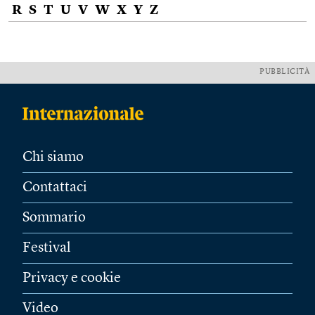
R
S
T
U
V
W
X
Y
Z
PUBBLICITÀ
Chi siamo
Contattaci
Sommario
Festival
Privacy e cookie
Video