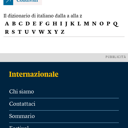
Condividi
Il dizionario di italiano dalla a alla z
A
B
C
D
E
F
G
H
I
J
K
L
M
N
O
P
Q
R
S
T
U
V
W
X
Y
Z
PUBBLICITÀ
Chi siamo
Contattaci
Sommario