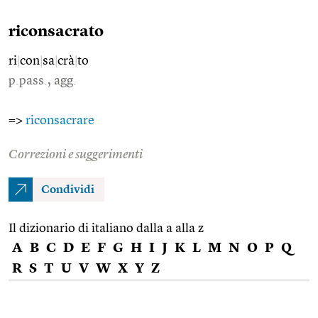
riconsacrato
ri
|
con
|
sa
|
crà
|
to
p.pass., agg.
=>
riconsacrare
Correzioni e suggerimenti
Condividi
Il dizionario di italiano dalla a alla z
A
B
C
D
E
F
G
H
I
J
K
L
M
N
O
P
Q
R
S
T
U
V
W
X
Y
Z