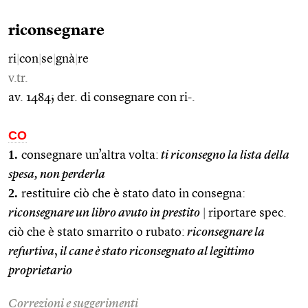
riconsegnare
ri
|
con
|
se
|
gnà
|
re
v.tr.
av. 1484; der. di consegnare con ri-.
CO
1.
consegnare un’altra volta:
ti riconsegno la lista della
spesa, non perderla
2.
restituire ciò che è stato dato in consegna:
riconsegnare un libro avuto in prestito
|
riportare spec.
ciò che è stato smarrito o rubato:
riconsegnare la
refurtiva
,
il cane è stato riconsegnato al legittimo
proprietario
Correzioni e suggerimenti