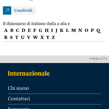
Condividi
Il dizionario di italiano dalla a alla z
A
B
C
D
E
F
G
H
I
J
K
L
M
N
O
P
Q
R
S
T
U
V
W
X
Y
Z
PUBBLICITÀ
Chi siamo
Contattaci