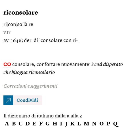
riconsolare
ri
|
con
|
so
|
là
|
re
v.tr.
1
av. 1646; der. di
consolare con ri-.
CO
consolare, confortare nuovamente:
è così disperato
che bisogna riconsolarlo
Correzioni e suggerimenti
Condividi
Il dizionario di italiano dalla a alla z
A
B
C
D
E
F
G
H
I
J
K
L
M
N
O
P
Q