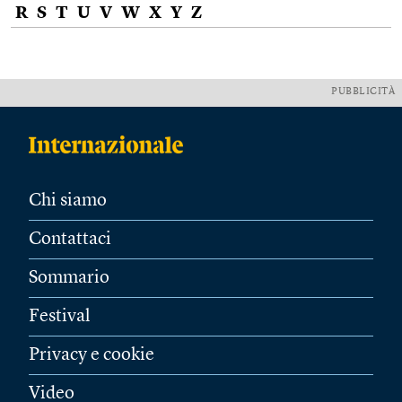
R
S
T
U
V
W
X
Y
Z
PUBBLICITÀ
Chi siamo
Contattaci
Sommario
Festival
Privacy e cookie
Video