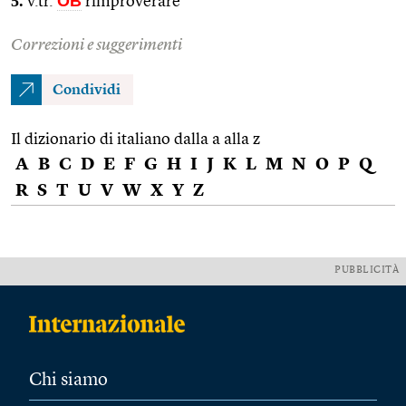
5.
OB
v.tr.
rimproverare
Correzioni e suggerimenti
Condividi
Il dizionario di italiano dalla a alla z
A
B
C
D
E
F
G
H
I
J
K
L
M
N
O
P
Q
R
S
T
U
V
W
X
Y
Z
PUBBLICITÀ
Chi siamo