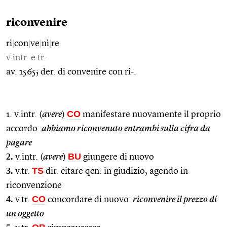
riconvenire
ri
|
con
|
ve
|
nì
|
re
v.intr. e tr.
av. 1565; der. di convenire con ri-.
CO
1. v.intr. (
avere
)
manifestare nuovamente il proprio
accordo:
abbiamo riconvenuto entrambi sulla cifra da
pagare
2.
BU
v.intr. (
avere
)
giungere di nuovo
3.
TS
v.tr.
dir. citare qcn. in giudizio, agendo in
riconvenzione
4.
CO
v.tr.
concordare di nuovo:
riconvenire il prezzo di
un oggetto