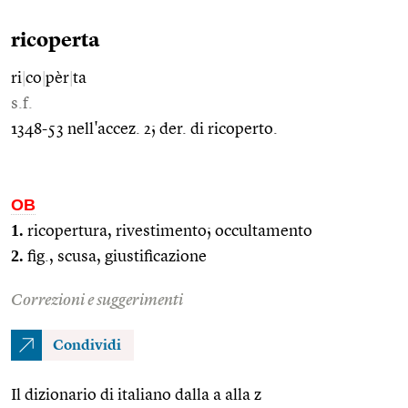
ricoperta
ri
|
co
|
pèr
|
ta
s.f.
1348-53 nell'accez. 2; der. di ricoperto.
OB
1.
ricopertura, rivestimento; occultamento
2.
fig., scusa, giustificazione
Correzioni e suggerimenti
Condividi
Il dizionario di italiano dalla a alla z