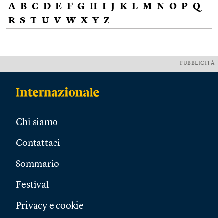
A
B
C
D
E
F
G
H
I
J
K
L
M
N
O
P
Q
R
S
T
U
V
W
X
Y
Z
PUBBLICITÀ
Chi siamo
Contattaci
Sommario
Festival
Privacy e cookie