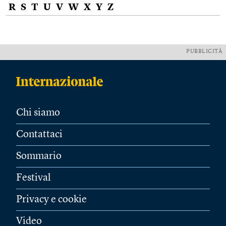
R
S
T
U
V
W
X
Y
Z
PUBBLICITÀ
Chi siamo
Contattaci
Sommario
Festival
Privacy e cookie
Video