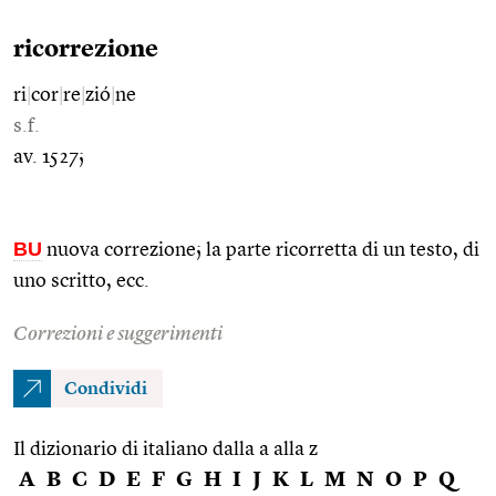
ricorrezione
ri
|
cor
|
re
|
zió
|
ne
s.f.
av. 1527;
BU
nuova correzione; la parte ricorretta di un testo, di
uno scritto, ecc.
Correzioni e suggerimenti
Condividi
Il dizionario di italiano dalla a alla z
A
B
C
D
E
F
G
H
I
J
K
L
M
N
O
P
Q