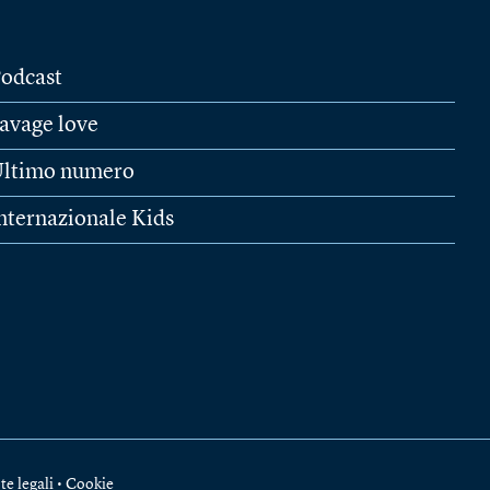
odcast
avage love
ltimo numero
nternazionale Kids
te legali
•
Cookie