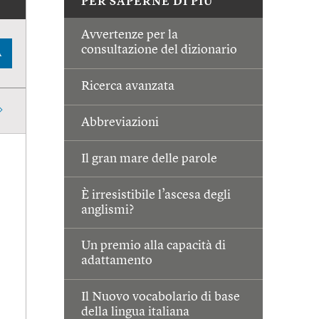
PER SAPERNE DI PIÙ
Avvertenze per la
consultazione del dizionario
A
Ricerca avanzata
Abbreviazioni
Il gran mare delle parole
È irresistibile l’ascesa degli
anglismi?
Un premio alla capacità di
adattamento
Il Nuovo vocabolario di base
della lingua italiana