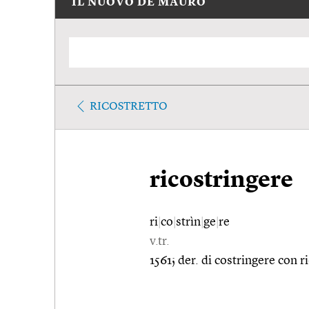
IL NUOVO DE MAURO
RICOSTRETTO
ricostringere
ri
|
co
|
strìn
|
ge
|
re
v.tr.
1561; der. di costringere con ri