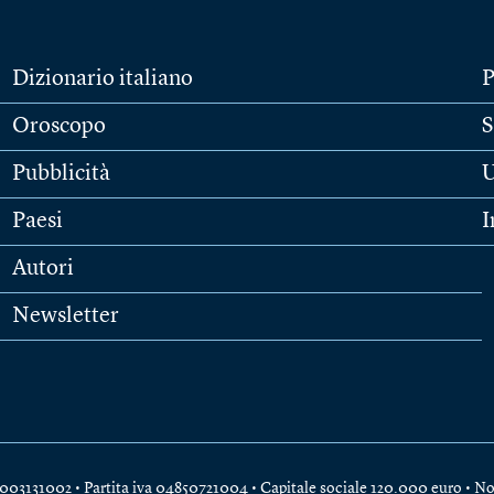
Dizionario italiano
P
Oroscopo
S
Pubblicità
U
Paesi
I
Autori
Newsletter
e 04003131002 • Partita iva 04850721004 • Capitale sociale 120.000 euro •
No