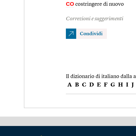
CO
costringere di nuovo
Correzioni e suggerimenti
Condividi
Il dizionario di italiano dalla a
A
B
C
D
E
F
G
H
I
J