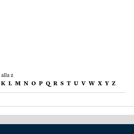
 alla z
K
L
M
N
O
P
Q
R
S
T
U
V
W
X
Y
Z