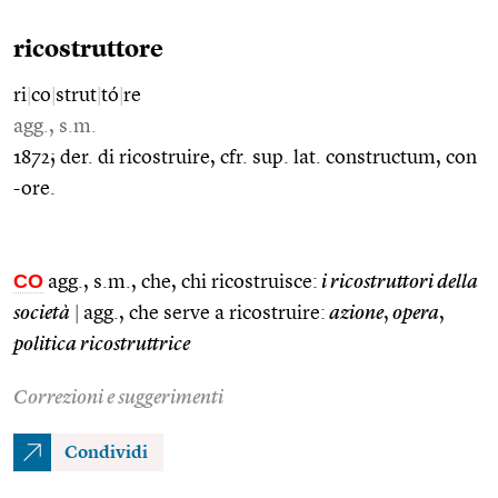
ricostruttore
ri
|
co
|
strut
|
tó
|
re
agg., s.m.
1872; der. di ricostruire, cfr. sup. lat. constructum, con
-ore.
CO
agg., s.m., che, chi ricostruisce:
i ricostruttori della
società
|
agg., che serve a ricostruire:
azione
,
opera
,
politica ricostruttrice
Correzioni e suggerimenti
Condividi