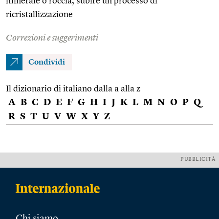
minerale o roccia, subire un processo di
ricristallizzazione
Correzioni e suggerimenti
Condividi
Il dizionario di italiano dalla a alla z
A
B
C
D
E
F
G
H
I
J
K
L
M
N
O
P
Q
R
S
T
U
V
W
X
Y
Z
PUBBLICITÀ