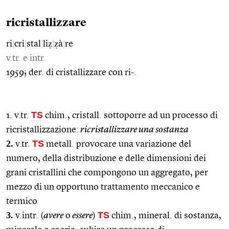
ricristallizzare
ri
|
cri
|
stal
|
liẓ
|
ẓà
|
re
v.tr. e intr.
1959; der. di cristallizzare con ri-.
TS
1. v.tr.
chim., cristall. sottoporre ad un processo di
ricristallizzazione:
ricristallizzare una sostanza
2.
TS
v.tr.
metall. provocare una variazione del
numero, della distribuzione e delle dimensioni dei
grani cristallini che compongono un aggregato, per
mezzo di un opportuno trattamento meccanico e
termico
3.
TS
v.intr. (
avere
o
essere
)
chim., mineral. di sostanza,