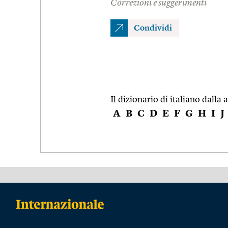
Correzioni e suggerimenti
Condividi
Il dizionario di italiano dalla a
A
B
C
D
E
F
G
H
I
J