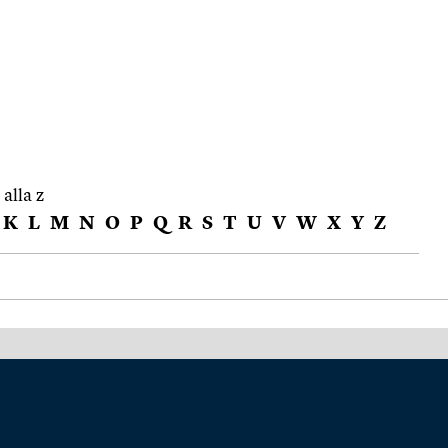
 alla z
K
L
M
N
O
P
Q
R
S
T
U
V
W
X
Y
Z