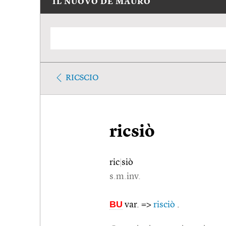
IL NUOVO DE MAURO
RICSCIO
ricsiò
ric
|
siò
s.m.inv.
BU
var. =>
risciò
.