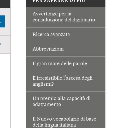
PER SAPERNE DI PIÙ
Avvertenze per la
consultazione del dizionario
A
Ricerca avanzata
Abbreviazioni
Il gran mare delle parole
È irresistibile l’ascesa degli
anglismi?
Un premio alla capacità di
adattamento
Il Nuovo vocabolario di base
della lingua italiana