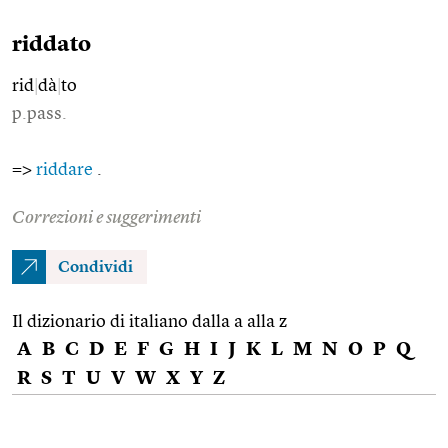
riddato
rid
|
dà
|
to
p.pass.
=>
riddare
.
Correzioni e suggerimenti
Condividi
Il dizionario di italiano dalla a alla z
A
B
C
D
E
F
G
H
I
J
K
L
M
N
O
P
Q
R
S
T
U
V
W
X
Y
Z