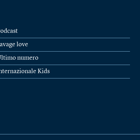
odcast
avage love
ltimo numero
nternazionale Kids