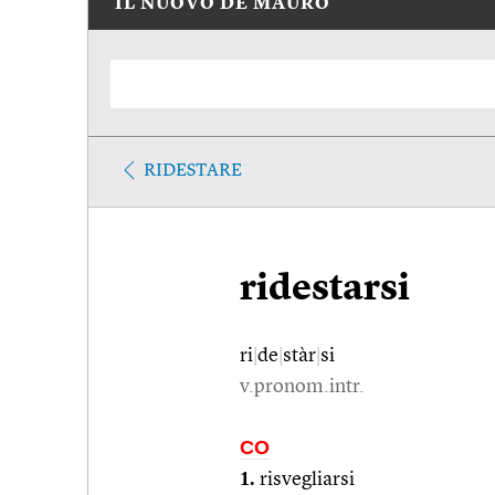
IL NUOVO DE MAURO
RIDESTARE
ridestarsi
ri
|
de
|
stàr
|
si
v.pronom.intr.
CO
1.
risvegliarsi