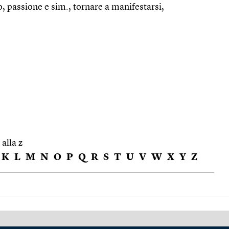
o, passione e sim., tornare a manifestarsi,
 alla z
K
L
M
N
O
P
Q
R
S
T
U
V
W
X
Y
Z