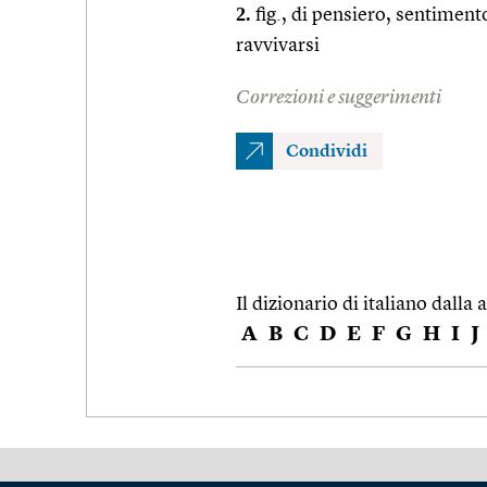
2.
fig., di pensiero, sentiment
ravvivarsi
Correzioni e suggerimenti
Condividi
Il dizionario di italiano dalla a
A
B
C
D
E
F
G
H
I
J