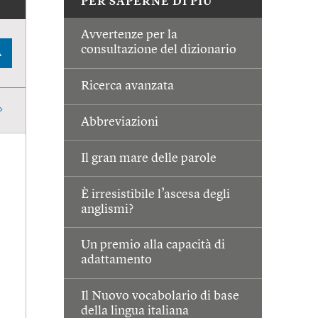
PER SAPERNE DI PIÙ
Avvertenze per la
consultazione del dizionario
A
Ricerca avanzata
Abbreviazioni
Il gran mare delle parole
È irresistibile l’ascesa degli
anglismi?
Un premio alla capacità di
adattamento
Il Nuovo vocabolario di base
della lingua italiana