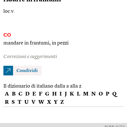
loc.v.
CO
mandare in frantumi, in pezzi
Correzioni e suggerimenti
Condividi
Il dizionario di italiano dalla a alla z
A
B
C
D
E
F
G
H
I
J
K
L
M
N
O
P
Q
R
S
T
U
V
W
X
Y
Z