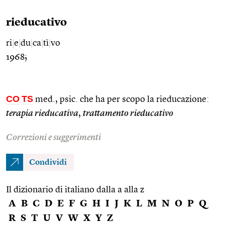
rieducativo
ri
|
e
|
du
|
ca
|
tì
|
vo
1968;
CO
TS
med., psic. che ha per scopo la rieducazione:
terapia rieducativa
,
trattamento rieducativo
Correzioni e suggerimenti
Condividi
Il dizionario di italiano dalla a alla z
A
B
C
D
E
F
G
H
I
J
K
L
M
N
O
P
Q
R
S
T
U
V
W
X
Y
Z