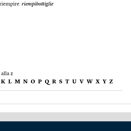
 riempire:
riempibottiglie
 alla z
K
L
M
N
O
P
Q
R
S
T
U
V
W
X
Y
Z