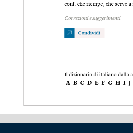
conf. che riempe, che serve a
Correzioni e suggerimenti
Condividi
Il dizionario di italiano dalla a
A
B
C
D
E
F
G
H
I
J