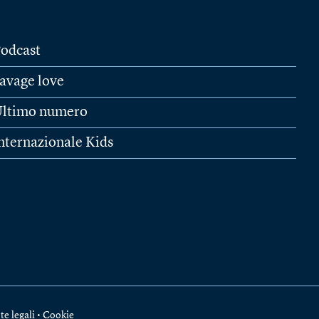
odcast
avage love
ltimo numero
nternazionale Kids
te legali
•
Cookie