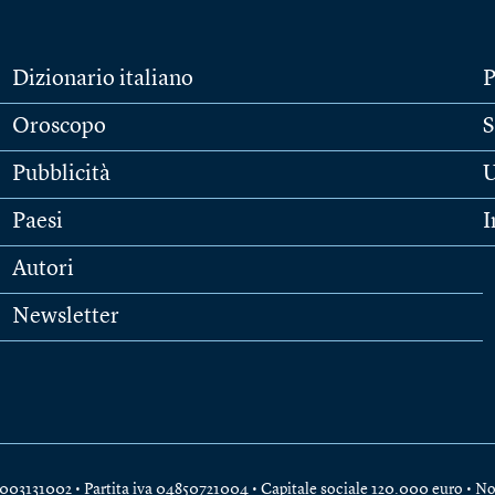
Dizionario italiano
P
Oroscopo
S
Pubblicità
U
Paesi
I
Autori
Newsletter
e 04003131002 • Partita iva 04850721004 • Capitale sociale 120.000 euro •
No