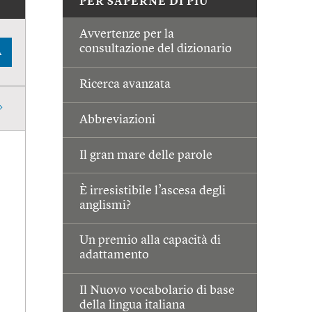
PER SAPERNE DI PIÙ
Avvertenze per la
consultazione del dizionario
A
Ricerca avanzata
Abbreviazioni
Il gran mare delle parole
È irresistibile l’ascesa degli
anglismi?
Un premio alla capacità di
adattamento
Il Nuovo vocabolario di base
della lingua italiana