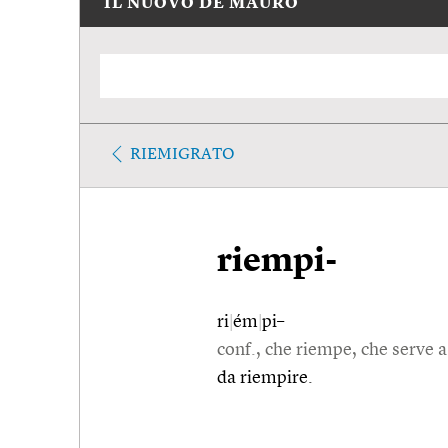
IL NUOVO DE MAURO
RIEMIGRATO
riempi-
ri
|
ém
|
pi–
conf., che riempe, che serve a
da riempire.