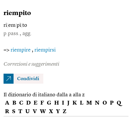
riempito
ri
|
em
|
pì
|
to
p.pass., agg.
=>
riempire
,
riempirsi
Correzioni e suggerimenti
Condividi
Il dizionario di italiano dalla a alla z
A
B
C
D
E
F
G
H
I
J
K
L
M
N
O
P
Q
R
S
T
U
V
W
X
Y
Z