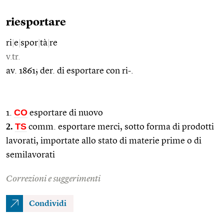
riesportare
ri
|
e
|
spor
|
tà
|
re
v.tr.
av. 1861; der. di esportare con ri-.
CO
1.
esportare di nuovo
2.
TS
comm. esportare merci, sotto forma di prodotti
lavorati, importate allo stato di materie prime o di
semilavorati
Correzioni e suggerimenti
Condividi