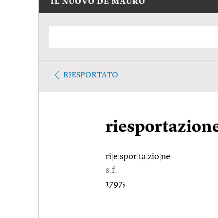
IL NUOVO DE MAURO
RIESPORTATO
riesportazion
ri
|
e
|
spor
|
ta
|
zió
|
ne
s.f.
1797;