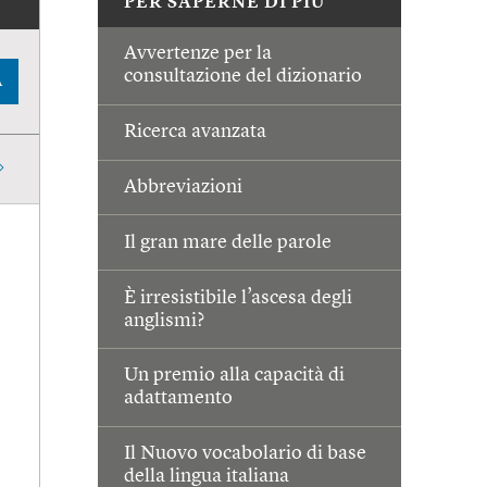
PER SAPERNE DI PIÙ
Avvertenze per la
consultazione del dizionario
A
Ricerca avanzata
Abbreviazioni
Il gran mare delle parole
È irresistibile l’ascesa degli
anglismi?
Un premio alla capacità di
adattamento
Il Nuovo vocabolario di base
della lingua italiana