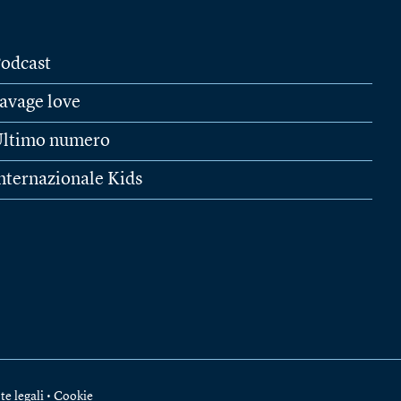
odcast
avage love
ltimo numero
nternazionale Kids
te legali
•
Cookie