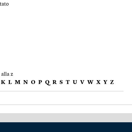
ltato
 alla z
K
L
M
N
O
P
Q
R
S
T
U
V
W
X
Y
Z