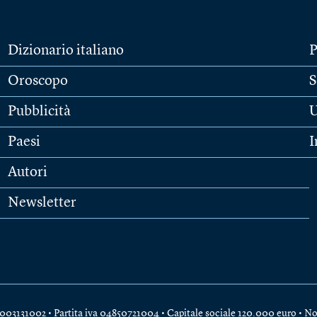
Dizionario italiano
P
Oroscopo
S
Pubblicità
U
Paesi
I
Autori
Newsletter
e 04003131002 • Partita iva 04850721004 • Capitale sociale 120.000 euro •
No