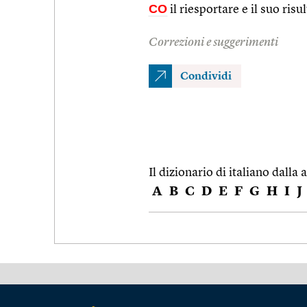
CO
il riesportare e il suo risu
Correzioni e suggerimenti
Condividi
Il dizionario di italiano dalla a
A
B
C
D
E
F
G
H
I
J