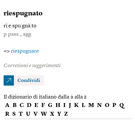
riespugnato
ri
|
e
|
spu
|
gnà
|
to
p.pass., agg.
=>
riespugnare
Correzioni e suggerimenti
Condividi
Il dizionario di italiano dalla a alla z
A
B
C
D
E
F
G
H
I
J
K
L
M
N
O
P
Q
R
S
T
U
V
W
X
Y
Z