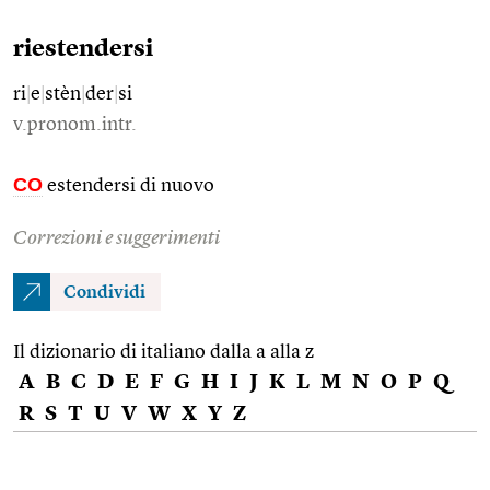
riestendersi
ri
|
e
|
stèn
|
der
|
si
v.pronom.intr.
CO
estendersi di nuovo
Correzioni e suggerimenti
Condividi
Il dizionario di italiano dalla a alla z
A
B
C
D
E
F
G
H
I
J
K
L
M
N
O
P
Q
R
S
T
U
V
W
X
Y
Z