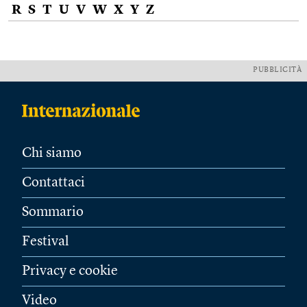
R
S
T
U
V
W
X
Y
Z
PUBBLICITÀ
Chi siamo
Contattaci
Sommario
Festival
Privacy e cookie
Video