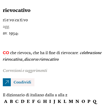
rievocativo
ri
|
e
|
vo
|
ca
|
tì
|
vo
agg.
av. 1934;
CO
che rievoca, che ha il fine di rievocare:
celebrazione
rievocativa
,
discorso rievocativo
Correzioni e suggerimenti
Condividi
Il dizionario di italiano dalla a alla z
A
B
C
D
E
F
G
H
I
J
K
L
M
N
O
P
Q