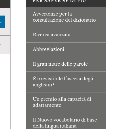
PER SAPERNE DI PIÙ
Avvertenze per la
consultazione del dizionario
A
Ricerca avanzata
Abbreviazioni
Il gran mare delle parole
È irresistibile l’ascesa degli
anglismi?
Un premio alla capacità di
adattamento
Il Nuovo vocabolario di base
della lingua italiana