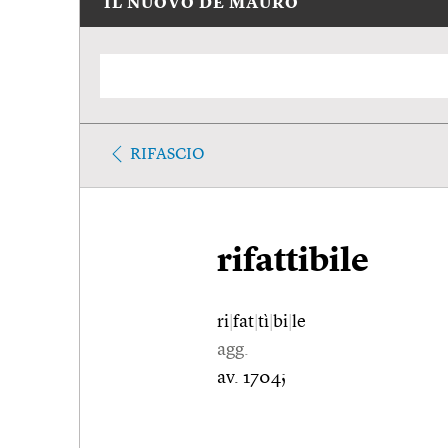
IL NUOVO DE MAURO
RIFASCIO
rifattibile
ri
|
fat
|
tì
|
bi
|
le
agg.
av. 1704;