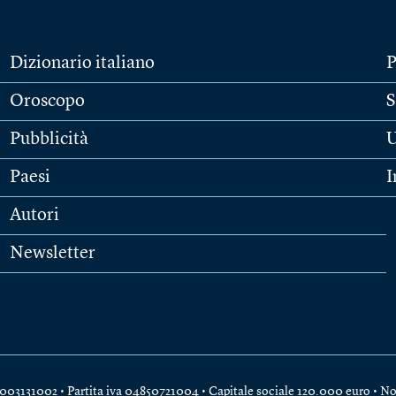
Dizionario italiano
P
Oroscopo
S
Pubblicità
U
Paesi
I
Autori
Newsletter
e 04003131002 • Partita iva 04850721004 • Capitale sociale 120.000 euro •
No