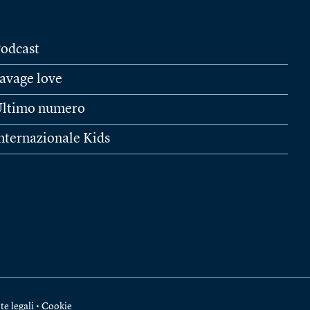
odcast
avage love
ltimo numero
nternazionale Kids
te legali
•
Cookie