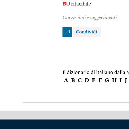
BU
rifacibile
Correzioni e suggerimenti
Condividi
Il dizionario di italiano dalla a
A
B
C
D
E
F
G
H
I
J