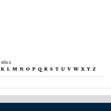
 alla z
K
L
M
N
O
P
Q
R
S
T
U
V
W
X
Y
Z