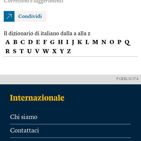
Correzioni e suggerimenti
Condividi
Il dizionario di italiano dalla a alla z
A
B
C
D
E
F
G
H
I
J
K
L
M
N
O
P
Q
R
S
T
U
V
W
X
Y
Z
PUBBLICITÀ
Chi siamo
Contattaci