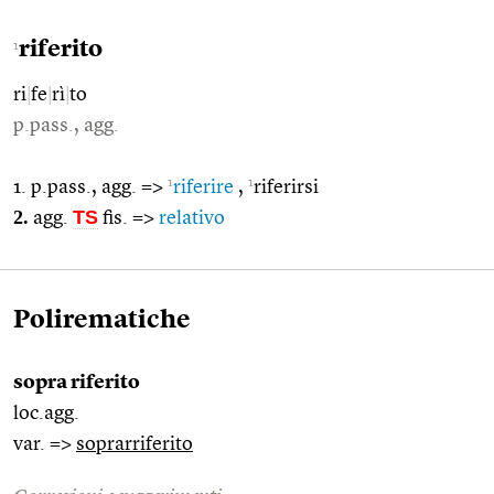
riferito
1
ri
|
fe
|
rì
|
to
p.pass., agg.
1
1
1. p.pass., agg. =>
riferire
,
riferirsi
2.
TS
agg.
fis. =>
relativo
Polirematiche
sopra riferito
loc.agg.
var. =>
soprarriferito