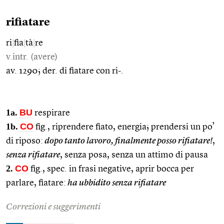
rifiatare
ri
|
fia
|
tà
|
re
v.intr. (avere)
av. 1290; der. di fiatare con ri-.
1a.
BU
respirare
1b.
CO
fig., riprendere fiato, energia; prendersi un po’
di riposo:
dopo tanto lavoro, finalmente posso rifiatare!
,
senza rifiatare
, senza posa, senza un attimo di pausa
2.
CO
fig., spec. in frasi negative, aprir bocca per
parlare, fiatare:
ha ubbidito senza rifiatare
Correzioni e suggerimenti