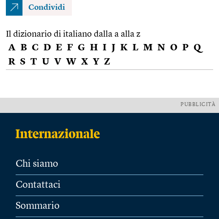
Condividi
Il dizionario di italiano dalla a alla z
A
B
C
D
E
F
G
H
I
J
K
L
M
N
O
P
Q
R
S
T
U
V
W
X
Y
Z
PUBBLICITÀ
Chi siamo
Contattaci
Sommario