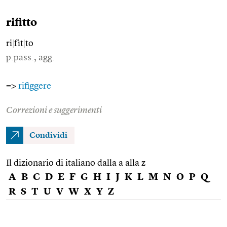
rifitto
ri
|
fìt
|
to
p.pass., agg.
=>
rifiggere
Correzioni e suggerimenti
Condividi
Il dizionario di italiano dalla a alla z
A
B
C
D
E
F
G
H
I
J
K
L
M
N
O
P
Q
R
S
T
U
V
W
X
Y
Z