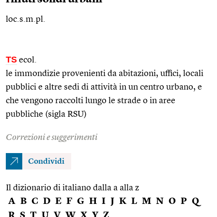
loc.s.m.pl.
TS
ecol.
le immondizie provenienti da abitazioni, uffici, locali
pubblici e altre sedi di attività in un centro urbano, e
che vengono raccolti lungo le strade o in aree
pubbliche (sigla RSU)
Correzioni e suggerimenti
Condividi
Il dizionario di italiano dalla a alla z
A
B
C
D
E
F
G
H
I
J
K
L
M
N
O
P
Q
R
S
T
U
V
W
X
Y
Z