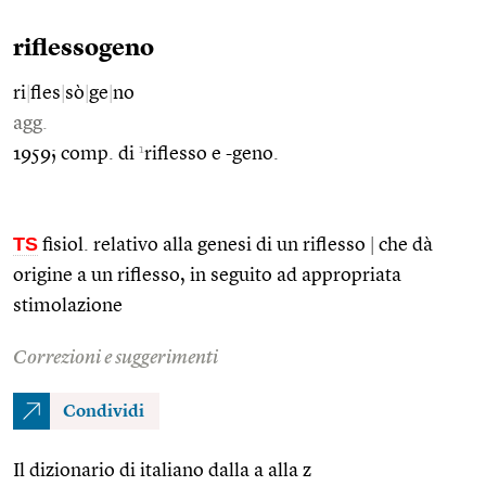
riflessogeno
ri
|
fles
|
sò
|
ge
|
no
agg.
1
1959; comp. di
riflesso e -geno.
TS
fisiol. relativo alla genesi di un riflesso
|
che dà
origine a un riflesso, in seguito ad appropriata
stimolazione
Correzioni e suggerimenti
Condividi
Il dizionario di italiano dalla a alla z