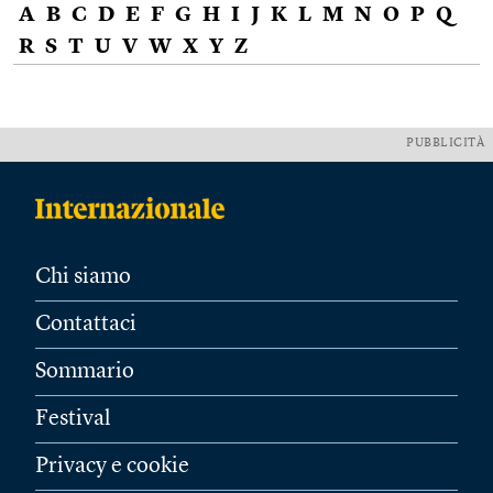
A
B
C
D
E
F
G
H
I
J
K
L
M
N
O
P
Q
R
S
T
U
V
W
X
Y
Z
PUBBLICITÀ
Chi siamo
Contattaci
Sommario
Festival
Privacy e cookie