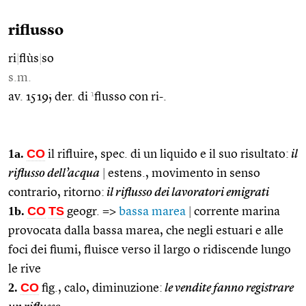
riflusso
ri
|
flùs
|
so
s.m.
1
av. 1519; der. di
flusso con ri-.
1a.
CO
il rifluire, spec. di un liquido e il suo risultato:
il
riflusso dell’acqua
|
estens., movimento in senso
contrario, ritorno:
il riflusso dei lavoratori emigrati
1b.
CO
TS
geogr. =>
bassa marea
|
corrente marina
provocata dalla bassa marea, che negli estuari e alle
foci dei fiumi, fluisce verso il largo o ridiscende lungo
le rive
2.
CO
fig., calo, diminuzione:
le vendite fanno registrare