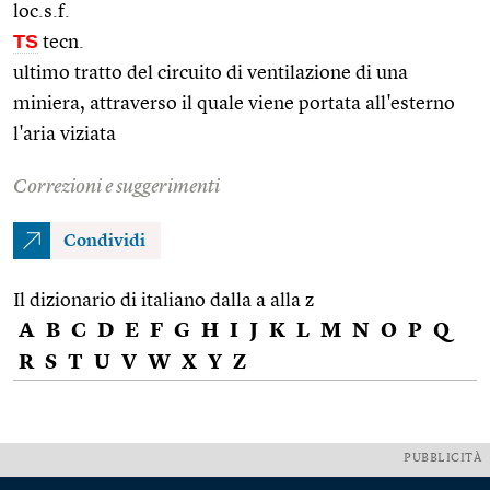
loc.s.f.
TS
tecn.
ultimo tratto del circuito di ventilazione di una
miniera, attraverso il quale viene portata all'esterno
l'aria viziata
Correzioni e suggerimenti
Condividi
Il dizionario di italiano dalla a alla z
A
B
C
D
E
F
G
H
I
J
K
L
M
N
O
P
Q
R
S
T
U
V
W
X
Y
Z
PUBBLICITÀ