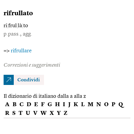
rifrullato
ri
|
frul
|
là
|
to
p.pass., agg.
=>
rifrullare
Correzioni e suggerimenti
Condividi
Il dizionario di italiano dalla a alla z
A
B
C
D
E
F
G
H
I
J
K
L
M
N
O
P
Q
R
S
T
U
V
W
X
Y
Z