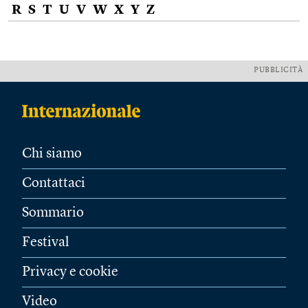
R
S
T
U
V
W
X
Y
Z
PUBBLICITÀ
Chi siamo
Contattaci
Sommario
Festival
Privacy e cookie
Video