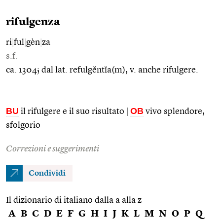
rifulgenza
ri
|
ful
|
gèn
|
za
s.f.
ca. 1304; dal lat. refulgĕntĭa(m), v. anche rifulgere.
BU
OB
il rifulgere e il suo risultato
|
vivo splendore,
sfolgorio
Correzioni e suggerimenti
Condividi
Il dizionario di italiano dalla a alla z
A
B
C
D
E
F
G
H
I
J
K
L
M
N
O
P
Q