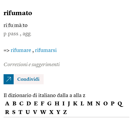
rifumato
ri
|
fu
|
mà
|
to
p.pass., agg.
=>
rifumare
,
rifumarsi
Correzioni e suggerimenti
Condividi
Il dizionario di italiano dalla a alla z
A
B
C
D
E
F
G
H
I
J
K
L
M
N
O
P
Q
R
S
T
U
V
W
X
Y
Z