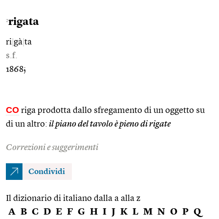
rigata
2
ri
|
gà
|
ta
s.f.
1868;
CO
riga prodotta dallo sfregamento di un oggetto su
di un altro:
il piano del tavolo è pieno di rigate
Correzioni e suggerimenti
Condividi
Il dizionario di italiano dalla a alla z
A
B
C
D
E
F
G
H
I
J
K
L
M
N
O
P
Q