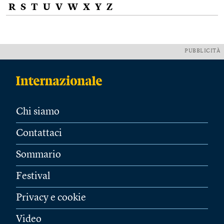
R
S
T
U
V
W
X
Y
Z
PUBBLICITÀ
Chi siamo
Contattaci
Sommario
Festival
Privacy e cookie
Video