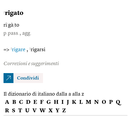
rigato
2
ri
|
gà
|
to
p.pass., agg.
2
2
=>
rigare
,
rigarsi
Correzioni e suggerimenti
Condividi
Il dizionario di italiano dalla a alla z
A
B
C
D
E
F
G
H
I
J
K
L
M
N
O
P
Q
R
S
T
U
V
W
X
Y
Z