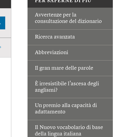
PER SAPERNE DI PIÙ
Avvertenze per la
consultazione del dizionario
A
Ricerca avanzata
Abbreviazioni
Il gran mare delle parole
È irresistibile l’ascesa degli
anglismi?
Un premio alla capacità di
adattamento
Il Nuovo vocabolario di base
della lingua italiana