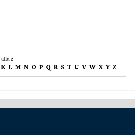
 alla z
K
L
M
N
O
P
Q
R
S
T
U
V
W
X
Y
Z