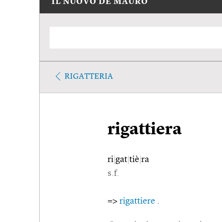
IL NUOVO DE MAURO
RIGATTERIA
rigattiera
ri
|
gat
|
tiè
|
ra
s.f.
=>
rigattiere
.