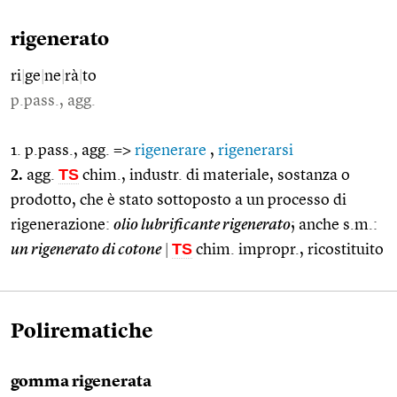
rigenerato
ri
|
ge
|
ne
|
rà
|
to
p.pass., agg.
1. p.pass., agg. =>
rigenerare
,
rigenerarsi
2.
TS
agg.
chim., industr. di materiale, sostanza o
prodotto, che è stato sottoposto a un processo di
rigenerazione:
olio lubrificante rigenerato
; anche s.m.:
TS
un rigenerato di cotone
|
chim. impropr., ricostituito
Polirematiche
gomma rigenerata