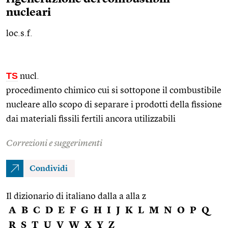
nucleari
loc.s.f.
TS
nucl.
procedimento chimico cui si sottopone il combustibile
nucleare allo scopo di separare i prodotti della fissione
dai materiali fissili fertili ancora utilizzabili
Correzioni e suggerimenti
Condividi
Il dizionario di italiano dalla a alla z
A
B
C
D
E
F
G
H
I
J
K
L
M
N
O
P
Q
R
S
T
U
V
W
X
Y
Z